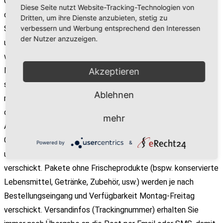
Gewichtsangabe), können wir Sie nur dann rechtzeitig vor
Diese Seite nutzt Website-Tracking-Technologien von
dem Wochenende mit Ihrem Fleisch-Paket beliefern, wenn
Dritten, um ihre Dienste anzubieten, stetig zu
verbessern und Werbung entsprechend den Interessen
Sie Ihre Bestellung bis spätestens Mittwoch 12:00 Uhr bei
der Nutzer anzuzeigen.
uns beauftragen. Alle späteren Order ("auf Bestellung")
werden aus Gründen der Kühlkettensicherheit erst am Folge-
Montag an Sie versendet und erreichen Sie am Dienstag oder
Akzeptieren
spätestens Mittwoch. In jedem Fall warten Sie nie länger als
Ablehnen
maximal eine Woche auf Ihr perfekt gereiftes Fleisch aus
oberösterreichischer Bio-Landwirtschaft. Alle lagernden
mehr
Artikel (erkennbar am Begriff: "lagernd" neben der
Gewichtsangabe) sind davon unbetroffen und werden
Powered by
&
umgehend nach Bestellung bis einschließlich Donnerstag
verschickt. Pakete ohne Frischeprodukte (bspw. konservierte
Lebensmittel, Getränke, Zubehör, usw.) werden je nach
Bestellungseingang und Verfügbarkeit Montag-Freitag
verschickt. Versandinfos (Trackingnummer) erhalten Sie