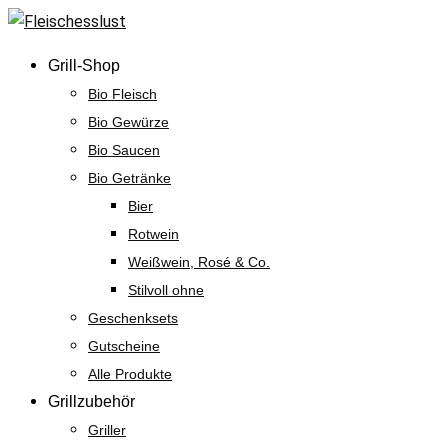
Skip
to
Grill-Shop
content
Bio Fleisch
Bio Gewürze
Bio Saucen
Bio Getränke
Bier
Rotwein
Weißwein, Rosé & Co.
Stilvoll ohne
Geschenksets
Gutscheine
Alle Produkte
Grillzubehör
Griller