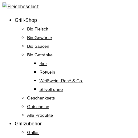
Skip
to
Grill-Shop
content
Bio Fleisch
Bio Gewürze
Bio Saucen
Bio Getränke
Bier
Rotwein
Weißwein, Rosé & Co.
Stilvoll ohne
Geschenksets
Gutscheine
Alle Produkte
Grillzubehör
Griller