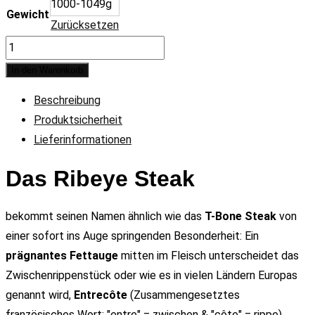
1000-1049g
Gewicht
Zurücksetzen
Ribeye
Steak
In den Warenkorb
quantity
Beschreibung
Produktsicherheit
Lieferinformationen
Das Ribeye Steak
bekommt seinen Namen ähnlich wie das
T-Bone Steak
von
einer sofort ins Auge springenden Besonderheit: Ein
prägnantes Fettauge
mitten im Fleisch unterscheidet das
Zwischenrippenstück oder wie es in vielen Ländern Europas
genannt wird,
Entrecôte
(Zusammengesetztes
französisches Wort: "entre" = zwischen & "côte" = rippe).