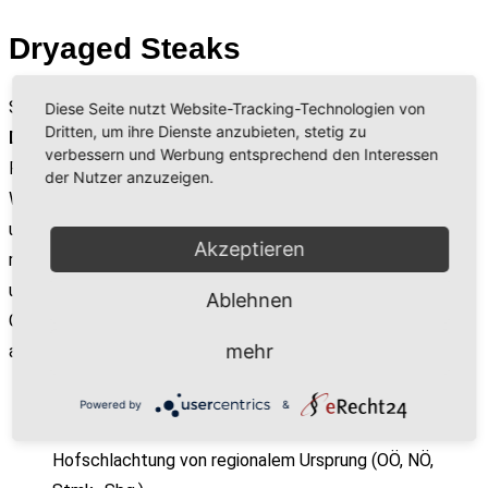
Dryaged Steaks
Sie gelten unter Fleischliebhabern als absolutes
Highlight:
Diese Seite nutzt Website-Tracking-Technologien von
Dritten, um ihre Dienste anzubieten, stetig zu
Dry-aged Knochensteaks
! Die
Trockenreifung
des
verbessern und Werbung entsprechend den Interessen
Fleisches ist das älteste Verfahren der Fleischreifung –
der Nutzer anzuzeigen.
Wasserentzug und die Mikrobiologie schaffen einen
unvergleichliche Aromakonzentration. Mindestens 5 Wochen
Akzeptieren
reifen diese edlen Rinderrücken bei kontrollierter Temperatur
und Luftfeuchtigkeit und dabei erreichen sie ihren Zenit an
Ablehnen
Geschmacksintensität. Dabei verliert das Fleisch bis zu 35%
mehr
an Gewicht.
mindestens 5 Wochen dry-aged (am Knochen)
Powered by
&
Selbstverständlich BIO, tiertransportfreie
Hofschlachtung von regionalem Ursprung (OÖ, NÖ,