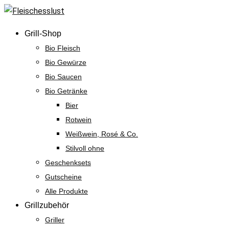
Skip
to
Grill-Shop
content
Bio Fleisch
Bio Gewürze
Bio Saucen
Bio Getränke
Bier
Rotwein
Weißwein, Rosé & Co.
Stilvoll ohne
Geschenksets
Gutscheine
Alle Produkte
Grillzubehör
Griller