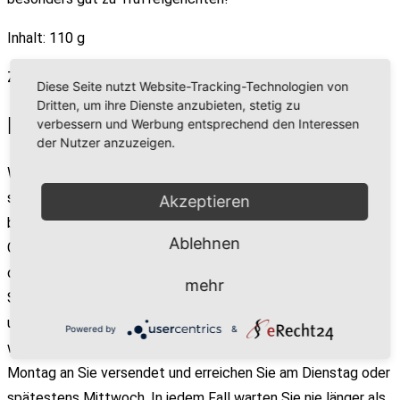
Inhalt: 110 g
Zutaten: Persisches Blausalz (unjodiert).
Diese Seite nutzt Website-Tracking-Technologien von
Dritten, um ihre Dienste anzubieten, stetig zu
Lieferinformationen
verbessern und Werbung entsprechend den Interessen
der Nutzer anzuzeigen.
Wenn Sie bei uns Fleisch bestellen, das nicht lagernd ist,
sondern auch wir für Sie ganz frisch bei unseren Lieferanten
Akzeptieren
besorgen (erkennbar am Begriff: "auf Bestellung" neben der
Ablehnen
Gewichtsangabe), können wir Sie nur dann rechtzeitig vor
dem Wochenende mit Ihrem Fleisch-Paket beliefern, wenn
mehr
Sie Ihre Bestellung bis spätestens Mittwoch 12:00 Uhr bei
uns beauftragen. Alle späteren Order ("auf Bestellung")
Powered by
&
werden aus Gründen der Kühlkettensicherheit erst am Folge-
Montag an Sie versendet und erreichen Sie am Dienstag oder
spätestens Mittwoch. In jedem Fall warten Sie nie länger als