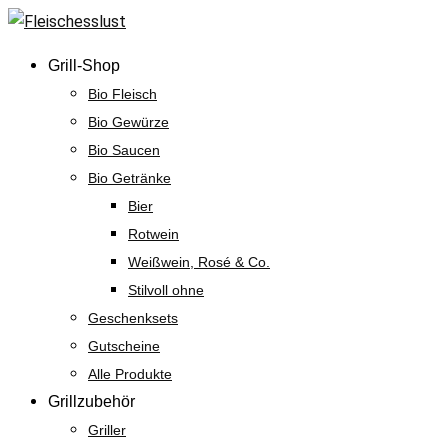
Skip
to
Grill-Shop
content
Bio Fleisch
Bio Gewürze
Bio Saucen
Bio Getränke
Bier
Rotwein
Weißwein, Rosé & Co.
Stilvoll ohne
Geschenksets
Gutscheine
Alle Produkte
Grillzubehör
Griller