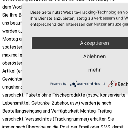
dem Wochenende mit Ihrem Fleisch-Paket beliefern, wenn
Diese Seite nutzt Website-Tracking-Technologien vo
Sie Ihre Bestellung bis spätestens Mittwoch 12:00 Uhr bei
ihre Dienste anzubieten, stetig zu verbessern und 
uns beauftragen. Alle späteren Order ("auf Bestellung")
entsprechend den Interessen der Nutzer anzuzeige
werden aus Gründen der Kühlkettensicherheit erst am Folge-
Montag an Sie versendet und erreichen Sie am Dienstag oder
Akzeptieren
spätestens Mittwoch. In jedem Fall warten Sie nie länger als
maximal eine Woche auf Ihr perfekt gereiftes Fleisch aus
Ablehnen
oberösterreichischer Bio-Landwirtschaft. Alle lagernden
mehr
Artikel (erkennbar am Begriff: "lagernd" neben der
Gewichtsangabe) sind davon unbetroffen und werden
Powered by
&
umgehend nach Bestellung bis einschließlich Donnerstag
verschickt. Pakete ohne Frischeprodukte (bspw. konservierte
Lebensmittel, Getränke, Zubehör, usw.) werden je nach
Bestellungseingang und Verfügbarkeit Montag-Freitag
verschickt. Versandinfos (Trackingnummer) erhalten Sie
immer nach Übergabe an die Post per Email oder SMS, damit