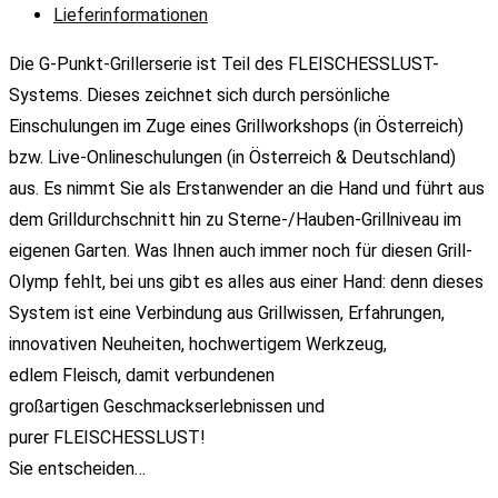
Lieferinformationen
4-
6
Die G-Punkt-Grillerserie ist Teil des FLEISCHESSLUST-
Personen
Systems. Dieses zeichnet sich durch persönliche
mieten
Einschulungen im Zuge eines Grillworkshops (in Österreich)
fürs
bzw. Live-Onlineschulungen (in Österreich & Deutschland)
Wochenende
aus. Es nimmt Sie als Erstanwender an die Hand und führt aus
quantity
dem Grilldurchschnitt hin zu Sterne-/Hauben-Grillniveau im
eigenen Garten. Was Ihnen auch immer noch für diesen Grill-
Olymp fehlt, bei uns gibt es alles aus einer Hand: denn dieses
System ist eine Verbindung aus Grillwissen, Erfahrungen,
innovativen Neuheiten, hochwertigem Werkzeug,
edlem Fleisch, damit verbundenen
großartigen Geschmackserlebnissen und
purer FLEISCHESSLUST!
Sie entscheiden…