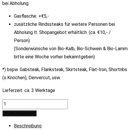
bei Abholung.
Gasflasche: +€5,-
zusätzliche Rindssteaks für weitere Personen bei
Abholung lt. Shopangebot erhältlich. (ca. €10,- /
Person)
(Sonderwünsche von Bio-Kalb, Bio-Schwein & Bio-Lamm
bitte eine Woche vorher bekanntgeben)
*) bspw. Gabsteak, Flanksteak, Skirtsteak, Flat-Iron, Shortribs
(o.Knochen), Denvercut, usw.
Lieferzeit:
ca. 3 Werktage
Griller
(inkl.
In den Warenkorb
Grillfleisch)
Beschreibung
für