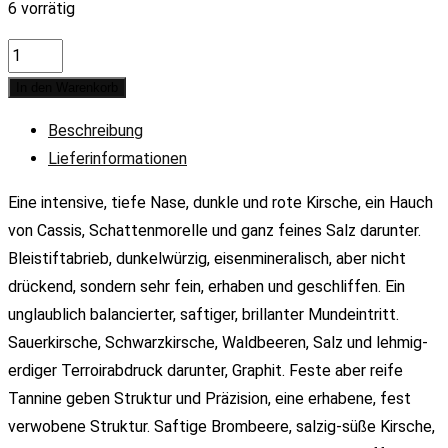
6 vorrätig
Blaufränkisch
Reserve
In den Warenkorb
Eisenberg
Beschreibung
DAC
Lieferinformationen
2018
-
Eine intensive, tiefe Nase, dunkle und rote Kirsche, ein Hauch
Wachter-
von Cassis, Schattenmorelle und ganz feines Salz darunter.
Wiesler
Bleistiftabrieb, dunkelwürzig, eisenmineralisch, aber nicht
quantity
drückend, sondern sehr fein, erhaben und geschliffen. Ein
unglaublich balancierter, saftiger, brillanter Mundeintritt.
Sauerkirsche, Schwarzkirsche, Waldbeeren, Salz und lehmig-
erdiger Terroirabdruck darunter, Graphit. Feste aber reife
Tannine geben Struktur und Präzision, eine erhabene, fest
verwobene Struktur. Saftige Brombeere, salzig-süße Kirsche,