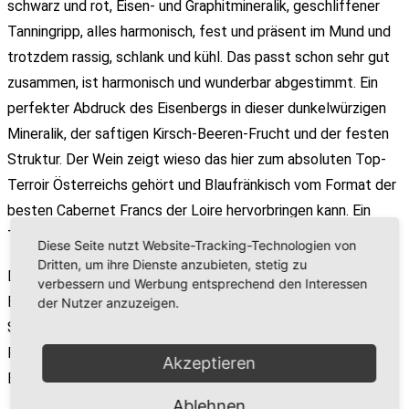
schwarz und rot, Eisen- und Graphitmineralik, geschliffener
Tanningripp, alles harmonisch, fest und präsent im Mund und
trotzdem rassig, schlank und kühl. Das passt schon sehr gut
zusammen, ist harmonisch und wunderbar abgestimmt. Ein
perfekter Abdruck des Eisenbergs in dieser dunkelwürzigen
Mineralik, der saftigen Kirsch-Beeren-Frucht und der festen
Struktur. Der Wein zeigt wieso das hier zum absoluten Top-
Terroir Österreichs gehört und Blaufränkisch vom Format der
besten Cabernet Francs der Loire hervorbringen kann. Ein
Terroirwein par excellence.
Diese Seite nutzt Website-Tracking-Technologien von
Dritten, um ihre Dienste anzubieten, stetig zu
Die Village-Weine von Wachter Wiesler. Vollendete
verbessern und Werbung entsprechend den Interessen
Botschafter der Bodenbeschaffenheiten von Deutsch
der Nutzer anzuzeigen.
Schützen und Eisenberg. Fokus auf Finesse, Typizität und
Potential. Preis-Genuss-Erlebnisse auf allerhöchstem
Akzeptieren
Blaufränkisch-Niveau.
Ablehnen