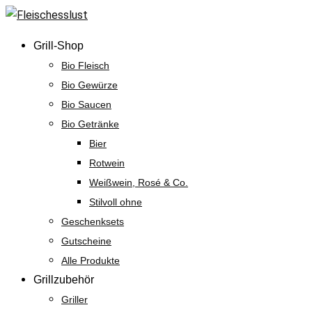
Skip
to
Grill-Shop
content
Bio Fleisch
Bio Gewürze
Bio Saucen
Bio Getränke
Bier
Rotwein
Weißwein, Rosé & Co.
Stilvoll ohne
Geschenksets
Gutscheine
Alle Produkte
Grillzubehör
Griller