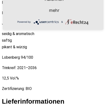
Burgenland, Eisenberg DAC
mehr
Blaufränkisch 100%
Powered by
&
Jahrgang: 2018 (entgegen dem Artikelbild)
seidig & aromatisch
saftig
pikant & würzig
Lobenberg 94/100
Trinkreif: 2021–2036
12,5 Vol.%
Zertifizierung: BIO
Lieferinformationen