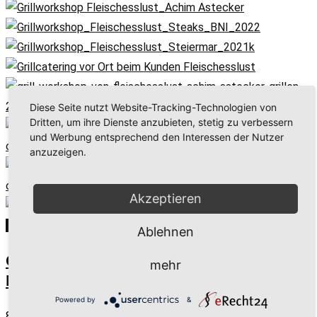
Diese Seite nutzt Website-Tracking-Technologien von
Dritten, um ihre Dienste anzubieten, stetig zu verbessern
und Werbung entsprechend den Interessen der Nutzer
anzuzeigen.
Akzeptieren
In den Warenkorb
Ablehnen
Grillworkshop 6 Personen mit
mehr
Bierbegleitung
Powered by
&
840,00
€