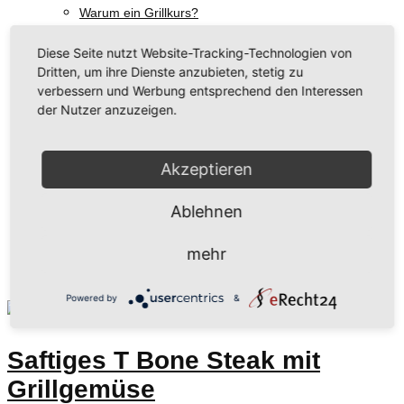
Warum ein Grillkurs?
Grill-Workshop buchen
Diese Seite nutzt Website-Tracking-Technologien von
Über Uns
Dritten, um ihre Dienste anzubieten, stetig zu
Unsere Philosophie
verbessern und Werbung entsprechend den Interessen
der Nutzer anzuzeigen.
Regionale Hersteller
Rezeptideen & Grill-Tipps
Aktuelles
Akzeptieren
Talk am Grill
Ablehnen
Kontakt
mehr
Schlagwort:
Steakliebhaber
Powered by
&
Saftiges T Bone Steak mit
Grillgemüse