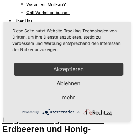
Warum ein Grillkurs?
Grill-Workshop buchen
Über Uns
Unsere Philosophie
Diese Seite nutzt Website-Tracking-Technologien von
Dritten, um ihre Dienste anzubieten, stetig zu
Regionale Hersteller
verbessern und Werbung entsprechend den Interessen
Rezeptideen & Grill-Tipps
der Nutzer anzuzeigen.
Aktuelles
Talk am Grill
Akzeptieren
Kontakt
Ablehnen
Schlagwort:
Minze
mehr
Powered by
&
Gegrillter Ziegenkäse mit
Erdbeeren und Honig-