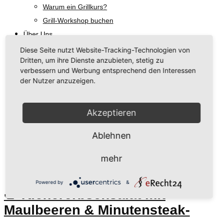
Warum ein Grillkurs?
Grill-Workshop buchen
Über Uns
Unsere Philosophie
Diese Seite nutzt Website-Tracking-Technologien von
Dritten, um ihre Dienste anzubieten, stetig zu
Regionale Hersteller
verbessern und Werbung entsprechend den Interessen
Rezeptideen & Grill-Tipps
der Nutzer anzuzeigen.
Aktuelles
Talk am Grill
Akzeptieren
Kontakt
Ablehnen
Schlagwort:
Maulbeere
mehr
Powered by
&
🥗 Kichererbsensalat mit
Maulbeeren & Minutensteak-