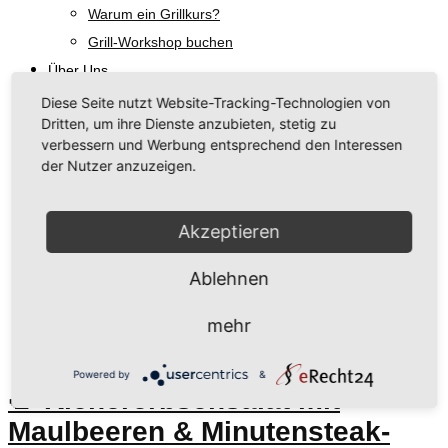
Warum ein Grillkurs?
Grill-Workshop buchen
Über Uns
Unsere Philosophie
Diese Seite nutzt Website-Tracking-Technologien von
Dritten, um ihre Dienste anzubieten, stetig zu
Regionale Hersteller
verbessern und Werbung entsprechend den Interessen
Rezeptideen & Grill-Tipps
der Nutzer anzuzeigen.
Aktuelles
Talk am Grill
Akzeptieren
Kontakt
Ablehnen
Schlagwort:
Grillkurs
mehr
Powered by
&
🥗 Kichererbsensalat mit
Maulbeeren & Minutensteak-