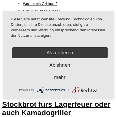
Warum ein Grillkurs?
Grill-Workshop buchen
Über Uns
Diese Seite nutzt Website-Tracking-Technologien von
Dritten, um ihre Dienste anzubieten, stetig zu
Unsere Philosophie
verbessern und Werbung entsprechend den Interessen
Regionale Hersteller
der Nutzer anzuzeigen.
Rezeptideen & Grill-Tipps
Aktuelles
Akzeptieren
Talk am Grill
Kontakt
Ablehnen
Schlagwort:
Grillhacks
mehr
Powered by
&
Stockbrot fürs Lagerfeuer oder
auch Kamadogriller