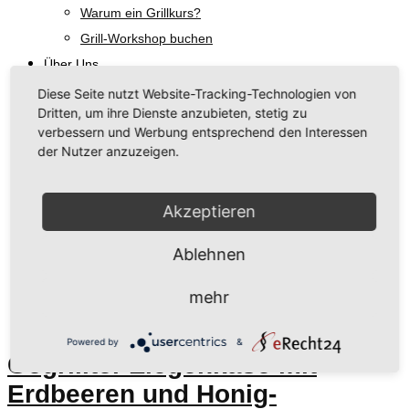
Warum ein Grillkurs?
Grill-Workshop buchen
Über Uns
Unsere Philosophie
Diese Seite nutzt Website-Tracking-Technologien von
Dritten, um ihre Dienste anzubieten, stetig zu
Regionale Hersteller
verbessern und Werbung entsprechend den Interessen
Rezeptideen & Grill-Tipps
der Nutzer anzuzeigen.
Aktuelles
Talk am Grill
Akzeptieren
Kontakt
Ablehnen
Schlagwort:
Erdbeeren
mehr
Powered by
&
Gegrillter Ziegenkäse mit
Erdbeeren und Honig-