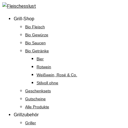
Skip
to
Grill-Shop
content
Bio Fleisch
Bio Gewürze
Bio Saucen
Bio Getränke
Bier
Rotwein
Weißwein, Rosé & Co.
Stilvoll ohne
Geschenksets
Gutscheine
Alle Produkte
Grillzubehör
Griller