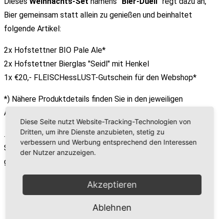
Dieses
Weihnachts-Set
namens
"Bier-Duell"
regt dazu an,
Bier gemeinsam statt allein zu genießen und beinhaltet
folgende Artikel:
2x Hofstettner BIO Pale Ale*
2x Hofstettner Bierglas "Seidl" mit Henkel
1x €20,- FLEISCHessLUST-Gutschein für den Webshop*
*) Nähere Produktdetails finden Sie in den jeweiligen
Artikelbeschreibungen
Diese Seite nutzt Website-Tracking-Technologien von
Dritten, um ihre Dienste anzubieten, stetig zu
…jetzt stellt sich eigentlich nur noch die Frage: Wem machen
verbessern und Werbung entsprechend den Interessen
Sie damit eine besondere Freude – oder ist das Geschenkset
der Nutzer anzuzeigen.
gar für Sie selbst???
Akzeptieren
Ablehnen