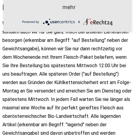
Lieferinformationen
mehr
Powered by
&
Wenn Sie bei uns Fleisch bestellen, das nicht lagernd ist,
sondern auch wir für Sie ganz frisch bei unseren Lieferanten
besorgen (erkennbar am Begriff: "auf Bestellung" neben der
Gewichtsangabe), können wir Sie nur dann rechtzeitig vor
dem Wochenende mit Ihrem Fleisch-Paket beliefern, wenn
Sie Ihre Bestellung bis spätestens Mittwoch 12:00 Uhr bei
uns beauftragen. Alle späteren Order ("auf Bestellung")
werden aus Gründen der Kühlkettensicherheit erst am Folge-
Montag an Sie versendet und erreichen Sie am Dienstag oder
spätestens Mittwoch. In jedem Fall warten Sie nie länger als
maximal eine Woche auf Ihr perfekt gereiftes Fleisch aus
oberösterreichischer Bio-Landwirtschaft. Alle lagernden
Artikel (erkennbar am Begriff: "lagernd" neben der
Gewichtsangabe) sind davon unbetroffen und werden